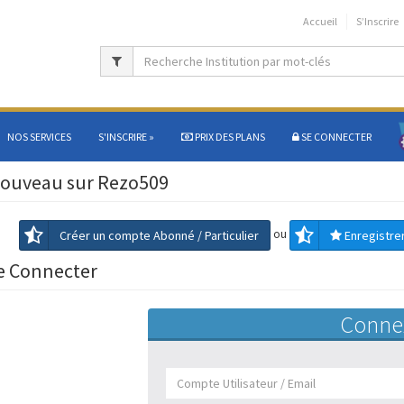
Accueil
S’Inscrire
NOS SERVICES
S'INSCRIRE
»
PRIX DES PLANS
SE CONNECTER
ouveau sur Rezo509
ou
Créer un compte Abonné / Particulier
Enregistre
e Connecter
Conne