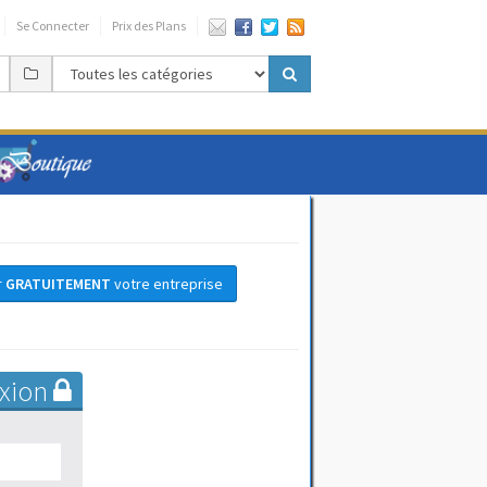
Se Connecter
Prix des Plans
r
GRATUITEMENT
votre entreprise
xion