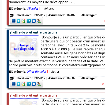
donneront les moyens de développer v
(...)
Catégorie:
Véhicules
|
|
Voitures
Publication:
18/08/2017
|
Audience:
884482
Partager:
offre de prêt entre particulier
BonjourJe suis un particulier qui offre d
particuliers qui ont besoin d'un investi
personnel avec un taux de 2 %. Le monta
1000 $ à 150.000 $ . Je suis rapide et équ
souhaite aussi les gens honnêtes et dig
confiances.Veuillez nous préciser dans
de prêt le montant exact que voussouhaiteriez et la date. Veu
écrire pour vos prêts personnels: correiaferreira02@gmail.
Catégorie:
Offres d'emploi
|
|
Autres
Publication:
18/08/2017
|
Audience:
884582
Partager:
Me
offre de prêt entre particulier
BonjourJe suis un particulier qui offre d
particuliers qui ont besoin d'un investi