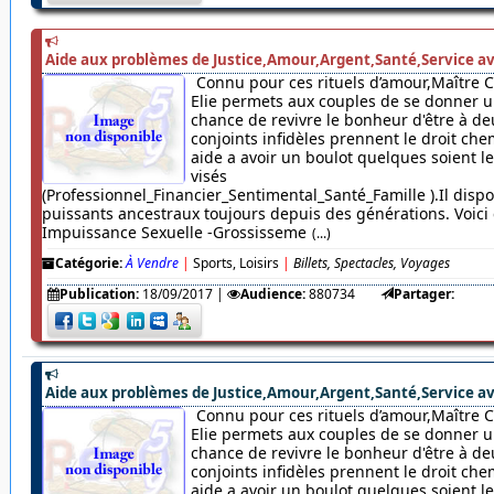
Aide aux problèmes de Justice,Amour,Argent,Santé,Service av
Connu pour ces rituels d’amour,Maître 
Elie permets aux couples de se donner u
chance de revivre le bonheur d'être à de
conjoints infidèles prennent le droit chem
aide a avoir un boulot quelques soient 
visés
(Professionnel_Financier_Sentimental_Santé_Famille ).Il dispo
puissants ancestraux toujours depuis des générations. Voici c
Impuissance Sexuelle -Grossisseme
(...)
Catégorie:
À Vendre
|
Sports, Loisirs
|
Billets, Spectacles, Voyages
Publication:
18/09/2017
|
Audience:
880734
Partager:
Aide aux problèmes de Justice,Amour,Argent,Santé,Service av
Connu pour ces rituels d’amour,Maître 
Elie permets aux couples de se donner u
chance de revivre le bonheur d'être à de
conjoints infidèles prennent le droit chem
aide a avoir un boulot quelques soient 