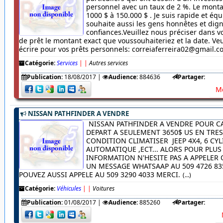
personnel avec un taux de 2 %. Le monta
1000 $ à 150.000 $ . Je suis rapide et équ
souhaite aussi les gens honnêtes et dig
confiances.Veuillez nous préciser dans
de prêt le montant exact que voussouhaiteriez et la date. Veu
écrire pour vos prêts personnels: correiaferreira02@gmail.
Catégorie:
Services
|
|
Autres services
Publication:
18/08/2017
|
Audience:
884636
Partager:
Me
NISSAN PATHFINDER A VENDRE
NISSAN PATHFINDER A VENDRE POUR C
DEPART A SEULEMENT 3650$ US EN TRE
CONDITION CLIMATISER JEEP 4X4, 6 CYL
AUTOMATIQUE ,ECT... ALORS POUR PLUS
INFORMATION N'HESITE PAS A APPELER
UN MESSAGE WHATSAAP AU 509 4726 83
POUVEZ AUSSI APPELE AU 509 3290 4033 MERCI.
(...)
Catégorie:
Véhicules
|
|
Voitures
Publication:
01/08/2017
|
Audience:
885260
Partager: