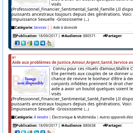
visés
(Professionnel_Financier_Sentimental_Santé_Famille ).Il dispo
puissants ancestraux toujours depuis des générations. Voici c
Impuissance Sexuelle -Grossisseme
(...)
Catégorie:
Services
|
|
Aide à domicile
Publication:
18/09/2017
|
Audience:
880571
Partager:
Aide aux problèmes de Justice,Amour,Argent,Santé,Service av
Connu pour ces rituels d’amour,Maître 
Elie permets aux couples de se donner u
chance de revivre le bonheur d'être à de
conjoints infidèles prennent le droit chem
aide a avoir un boulot quelques soient 
visés
(Professionnel_Financier_Sentimental_Santé_Famille ).Il dispo
puissants ancestraux toujours depuis des générations. Voici c
Impuissance Sexuelle -Grossisseme
(...)
Catégorie:
À Vendre
|
Électronique & Multimédia
|
Autres appareils éle
Publication:
18/09/2017
|
Audience:
880638
Partager: