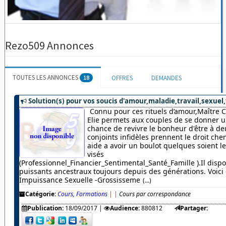
Rezo509 Annonces
TOUTES LES ANNONCES
18
OFFRES
DEMANDES
Solution(s) pour vos soucis d'amour,maladie,travail,sexuel,
Connu pour ces rituels d’amour,Maître 
Elie permets aux couples de se donner u
chance de revivre le bonheur d'être à de
conjoints infidèles prennent le droit chem
aide a avoir un boulot quelques soient 
visés
(Professionnel_Financier_Sentimental_Santé_Famille ).Il dispo
puissants ancestraux toujours depuis des générations. Voici c
Impuissance Sexuelle -Grossisseme
(...)
Catégorie:
Cours, Formations
|
|
Cours par correspondance
Publication:
18/09/2017
|
Audience:
880812
Partager: