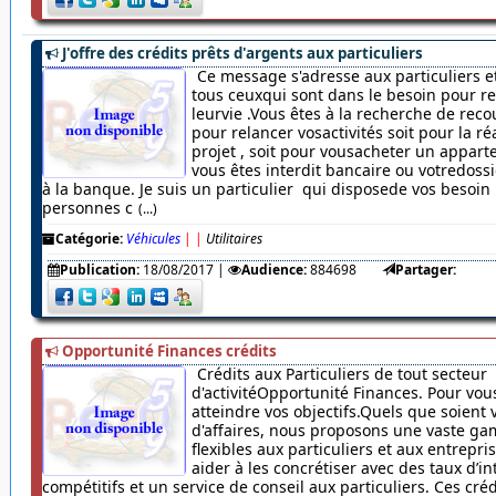
J'offre des crédits prêts d'argents aux particuliers
Ce message s'adresse aux particuliers et
tous ceuxqui sont dans le besoin pour r
leurvie .Vous êtes à la recherche de rec
pour relancer vosactivités soit pour la ré
projet , soit pour vousacheter un appar
vous êtes interdit bancaire ou votredossi
à la banque. Je suis un particulier qui disposede vos besoin
personnes c
(...)
Catégorie:
Véhicules
|
|
Utilitaires
Publication:
18/08/2017
|
Audience:
884698
Partager:
Opportunité Finances crédits
Crédits aux Particuliers de tout secteur
d'activitéOpportunité Finances. Pour vou
atteindre vos objectifs.Quels que soient 
d'affaires, nous proposons une vaste ga
flexibles aux particuliers et aux entrepr
aider à les concrétiser avec des taux d’in
compétitifs et un service de conseil aux particuliers. Ces cré