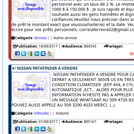
personnel avec un taux de 2 %. Le monta
1000 $ à 150.000 $ . Je suis rapide et équ
souhaite aussi les gens honnêtes et dig
confiances.Veuillez nous préciser dans
de prêt le montant exact que voussouhaiteriez et la date. Veu
écrire pour vos prêts personnels: correiaferreira02@gmail.
Catégorie:
Services
|
|
Autres services
Publication:
18/08/2017
|
Audience:
884543
Partager:
Me
NISSAN PATHFINDER A VENDRE
NISSAN PATHFINDER A VENDRE POUR C
DEPART A SEULEMENT 3650$ US EN TRE
CONDITION CLIMATISER JEEP 4X4, 6 CYL
AUTOMATIQUE ,ECT... ALORS POUR PLUS
INFORMATION N'HESITE PAS A APPELER
UN MESSAGE WHATSAAP AU 509 4726 83
POUVEZ AUSSI APPELE AU 509 3290 4033 MERCI.
(...)
Catégorie:
Véhicules
|
|
Voitures
Publication:
01/08/2017
|
Audience:
885167
Partager: