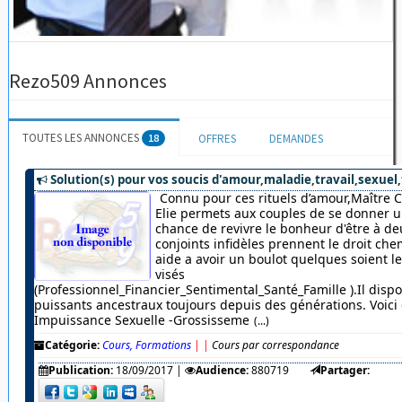
Rezo509 Annonces
TOUTES LES ANNONCES
18
OFFRES
DEMANDES
Solution(s) pour vos soucis d'amour,maladie,travail,sexuel,
Connu pour ces rituels d’amour,Maître 
Elie permets aux couples de se donner u
chance de revivre le bonheur d'être à de
conjoints infidèles prennent le droit chem
aide a avoir un boulot quelques soient 
visés
(Professionnel_Financier_Sentimental_Santé_Famille ).Il dispo
puissants ancestraux toujours depuis des générations. Voici c
Impuissance Sexuelle -Grossisseme
(...)
Catégorie:
Cours, Formations
|
|
Cours par correspondance
Publication:
18/09/2017
|
Audience:
880719
Partager: