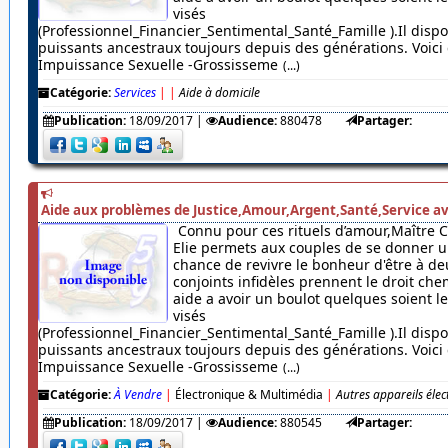
visés
(Professionnel_Financier_Sentimental_Santé_Famille ).Il dispo
puissants ancestraux toujours depuis des générations. Voici c
Impuissance Sexuelle -Grossisseme
(...)
Catégorie:
Services
|
|
Aide à domicile
Publication:
18/09/2017
|
Audience:
880478
Partager:
Aide aux problèmes de Justice,Amour,Argent,Santé,Service av
Connu pour ces rituels d’amour,Maître 
Elie permets aux couples de se donner u
chance de revivre le bonheur d'être à de
conjoints infidèles prennent le droit chem
aide a avoir un boulot quelques soient 
visés
(Professionnel_Financier_Sentimental_Santé_Famille ).Il dispo
puissants ancestraux toujours depuis des générations. Voici c
Impuissance Sexuelle -Grossisseme
(...)
Catégorie:
À Vendre
|
Électronique & Multimédia
|
Autres appareils éle
Publication:
18/09/2017
|
Audience:
880545
Partager: