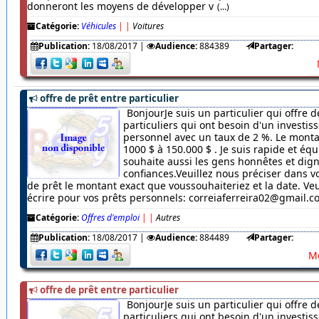
donneront les moyens de développer v
(...)
Catégorie:
Véhicules
|
|
Voitures
Publication:
18/08/2017
|
Audience:
884389
Partager:
offre de prêt entre particulier
BonjourJe suis un particulier qui offre d
particuliers qui ont besoin d'un investi
personnel avec un taux de 2 %. Le monta
1000 $ à 150.000 $ . Je suis rapide et équ
souhaite aussi les gens honnêtes et dig
confiances.Veuillez nous préciser dans
de prêt le montant exact que voussouhaiteriez et la date. Veu
écrire pour vos prêts personnels: correiaferreira02@gmail.
Catégorie:
Offres d'emploi
|
|
Autres
Publication:
18/08/2017
|
Audience:
884489
Partager:
Me
offre de prêt entre particulier
BonjourJe suis un particulier qui offre d
particuliers qui ont besoin d'un investi