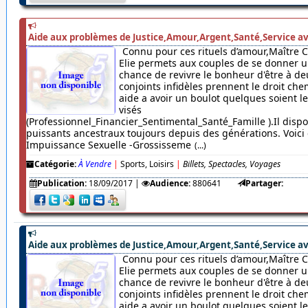
Aide aux problèmes de Justice,Amour,Argent,Santé,Service av
Connu pour ces rituels d’amour,Maître 
Elie permets aux couples de se donner u
chance de revivre le bonheur d'être à de
conjoints infidèles prennent le droit chem
aide a avoir un boulot quelques soient 
visés
(Professionnel_Financier_Sentimental_Santé_Famille ).Il dispo
puissants ancestraux toujours depuis des générations. Voici c
Impuissance Sexuelle -Grossisseme
(...)
Catégorie:
À Vendre
|
Sports, Loisirs
|
Billets, Spectacles, Voyages
Publication:
18/09/2017
|
Audience:
880641
Partager:
Aide aux problèmes de Justice,Amour,Argent,Santé,Service av
Connu pour ces rituels d’amour,Maître 
Elie permets aux couples de se donner u
chance de revivre le bonheur d'être à de
conjoints infidèles prennent le droit chem
aide a avoir un boulot quelques soient 