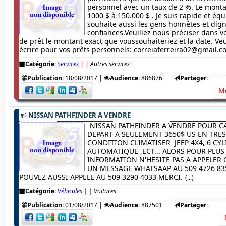
personnel avec un taux de 2 %. Le monta
1000 $ à 150.000 $ . Je suis rapide et équ
souhaite aussi les gens honnêtes et dig
confiances.Veuillez nous préciser dans
de prêt le montant exact que voussouhaiteriez et la date. Veu
écrire pour vos prêts personnels: correiaferreira02@gmail.
Catégorie:
Services
|
|
Autres services
Publication:
18/08/2017
|
Audience:
886876
Partager:
Me
NISSAN PATHFINDER A VENDRE
NISSAN PATHFINDER A VENDRE POUR C
DEPART A SEULEMENT 3650$ US EN TRE
CONDITION CLIMATISER JEEP 4X4, 6 CYL
AUTOMATIQUE ,ECT... ALORS POUR PLUS
INFORMATION N'HESITE PAS A APPELER
UN MESSAGE WHATSAAP AU 509 4726 83
POUVEZ AUSSI APPELE AU 509 3290 4033 MERCI.
(...)
Catégorie:
Véhicules
|
|
Voitures
Publication:
01/08/2017
|
Audience:
887501
Partager: