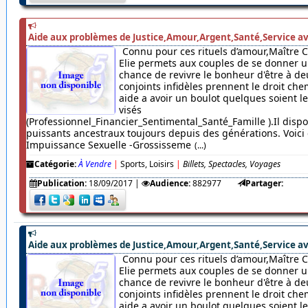
Aide aux problèmes de Justice,Amour,Argent,Santé,Service av
Connu pour ces rituels d’amour,Maître 
Elie permets aux couples de se donner u
chance de revivre le bonheur d'être à de
conjoints infidèles prennent le droit chem
aide a avoir un boulot quelques soient 
visés
(Professionnel_Financier_Sentimental_Santé_Famille ).Il dispo
puissants ancestraux toujours depuis des générations. Voici c
Impuissance Sexuelle -Grossisseme
(...)
Catégorie:
À Vendre
|
Sports, Loisirs
|
Billets, Spectacles, Voyages
Publication:
18/09/2017
|
Audience:
882977
Partager:
Aide aux problèmes de Justice,Amour,Argent,Santé,Service av
Connu pour ces rituels d’amour,Maître 
Elie permets aux couples de se donner u
chance de revivre le bonheur d'être à de
conjoints infidèles prennent le droit chem
aide a avoir un boulot quelques soient 