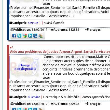
visés
(Professionnel_Financier_Sentimental_Santé_Famille ).Il dispo
puissants ancestraux toujours depuis des générations. Voici c
Impuissance Sexuelle -Grossisseme
(...)
Catégorie:
Services
|
|
Aide à domicile
Publication:
18/09/2017
|
Audience:
882814
Partager:
Aide aux problèmes de Justice,Amour,Argent,Santé,Service av
Connu pour ces rituels d’amour,Maître 
Elie permets aux couples de se donner u
chance de revivre le bonheur d'être à de
conjoints infidèles prennent le droit chem
aide a avoir un boulot quelques soient 
visés
(Professionnel_Financier_Sentimental_Santé_Famille ).Il dispo
puissants ancestraux toujours depuis des générations. Voici c
Impuissance Sexuelle -Grossisseme
(...)
Catégorie:
À Vendre
|
Électronique & Multimédia
|
Autres appareils éle
Publication:
18/09/2017
|
Audience:
882878
Partager: