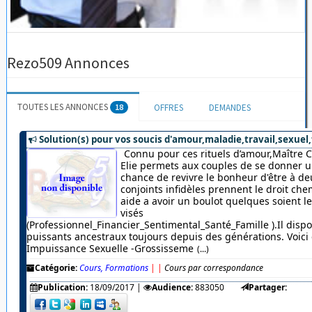
Rezo509 Annonces
TOUTES LES ANNONCES
18
OFFRES
DEMANDES
Solution(s) pour vos soucis d'amour,maladie,travail,sexuel,
Connu pour ces rituels d’amour,Maître 
Elie permets aux couples de se donner u
chance de revivre le bonheur d'être à de
conjoints infidèles prennent le droit chem
aide a avoir un boulot quelques soient 
visés
(Professionnel_Financier_Sentimental_Santé_Famille ).Il dispo
puissants ancestraux toujours depuis des générations. Voici c
Impuissance Sexuelle -Grossisseme
(...)
Catégorie:
Cours, Formations
|
|
Cours par correspondance
Publication:
18/09/2017
|
Audience:
883050
Partager: