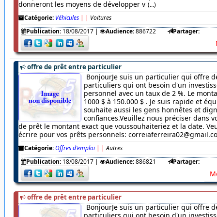
donneront les moyens de développer v
(...)
Catégorie:
Véhicules
|
|
Voitures
Publication:
18/08/2017
|
Audience:
886722
Partager:
offre de prêt entre particulier
BonjourJe suis un particulier qui offre d
particuliers qui ont besoin d'un investi
personnel avec un taux de 2 %. Le monta
1000 $ à 150.000 $ . Je suis rapide et équ
souhaite aussi les gens honnêtes et dig
confiances.Veuillez nous préciser dans
de prêt le montant exact que voussouhaiteriez et la date. Veu
écrire pour vos prêts personnels: correiaferreira02@gmail.
Catégorie:
Offres d'emploi
|
|
Autres
Publication:
18/08/2017
|
Audience:
886821
Partager:
Me
offre de prêt entre particulier
BonjourJe suis un particulier qui offre d
particuliers qui ont besoin d'un investi